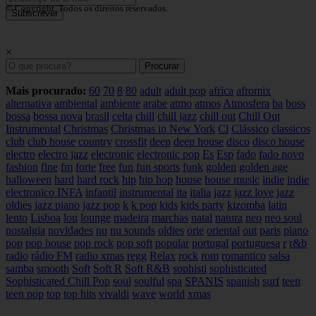
© Copyright. Todos os direitos reservados.
Subscrever
×
Procurar
Mais procurado:
60
70
8
80
adult
adult pop
africa
afromix
alternativa
ambiental
ambiente
arabe
atmo
atmos
Atmosfera
ba
boss
bossa
bossa nova
brasil
celta
chill
chill jazz
chill out
Chill Out
Instrumental
Christmas
Christmas in New York
Cl
Clássico
classicos
club
club house
country
crossfit
deep
deep house
disco
disco house
electro
electro jazz
electronic
electronic pop
Es
Esp
fado
fado novo
fashion
fine
fm
forte
free
fun
fun sports
funk
golden
golden age
halloween
hard
hard rock
hip
hip hop
house
house music
indie
indie
electronico
INFA
infantil
instrumental
ita
italia
jazz
jazz love
jazz
oldies
jazz piano
jazz pop
k
k pop
kids
kids party
kizomba
latin
lento
Lisboa
lou
lounge
madeira
marchas
natal
natura
neo
neo soul
nostalgia
novidades
nu
nu sounds
oldies
orie
oriental
out
paris
piano
pop
pop house
pop rock
pop soft
popular
portugal
portuguesa
r
r&b
radio
rádio FM
radio xmas
regg
Relax
rock
rom
romantico
salsa
samba
smooth
Soft
Soft R
Soft R&B
sophisti
sophisticated
Sophisticated Chill Pop
soul
soulful
spa
SPANIS
spanish
surf
teen
teen pop
top
top hits
vivaldi
wave
world
xmas