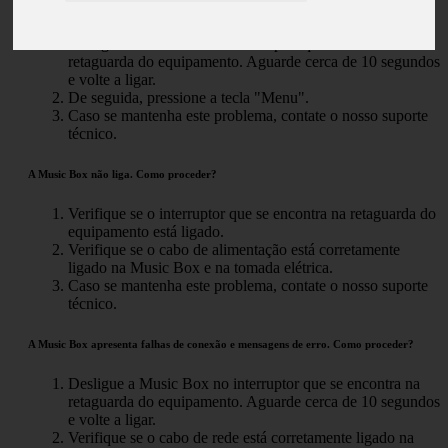
proceder?
Desligue a Music Box no interruptor que se encontra na
retaguarda do equipamento. Aguarde cerca de 10 segundos
e volte a ligar.
De seguida, pressione a tecla "Menu".
Caso se mantenha este problema, contate o nosso suporte
técnico.
A Music Box não liga. Como proceder?
Verifique se o interruptor que se encontra na retaguarda do
equipamento está ligado.
Verifique se o cabo de alimentação está corretamente
ligado na Music Box e na tomada elétrica.
Caso se mantenha este problema, contate o nosso suporte
técnico.
A Music Box apresenta falhas de conexão e mensagens de erro. Como proceder?
Desligue a Music Box no interruptor que se encontra na
retaguarda do equipamento. Aguarde cerca de 10 segundos
e volte a ligar.
Verifique se o cabo de rede está corretamente ligado na