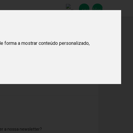
search
lock_open
Procurar
de forma a mostrar conteúdo personalizado,
r a nossa newsletter?