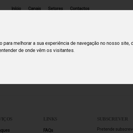
Início
Canais
Setores
Contactos
o para melhorar a sua experiência de navegação no nosso site, 
 entender de onde vêm os visitantes.
ados para Christmas in New York! Tente pesquisar por outros termos.
VIÇOS
LINKS
SUBSCREVER
Pretende subscreve
aques
FAQs