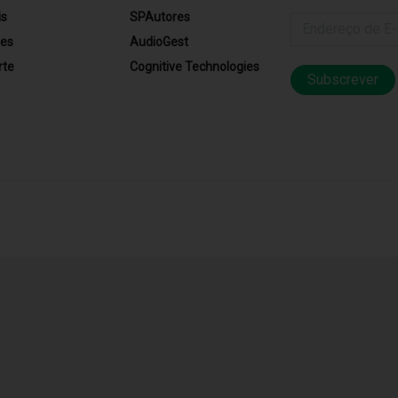
is
SPAutores
res
AudioGest
rte
Cognitive Technologies
Subscrever