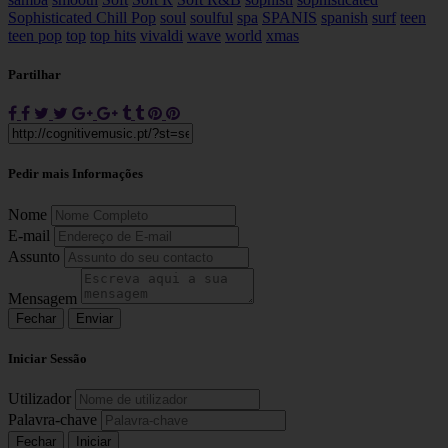
Sophisticated Chill Pop
soul
soulful
spa
SPANIS
spanish
surf
teen
teen pop
top
top hits
vivaldi
wave
world
xmas
Partilhar
Pedir mais Informações
Nome
E-mail
Assunto
Mensagem
Fechar
Enviar
Iniciar Sessão
Utilizador
Palavra-chave
Fechar
Iniciar