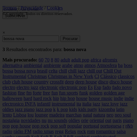
Termos
/
Privacidade
/
Cookies
© Copyright. Todos os direitos reservados.
Subscrever
×
Procurar
3
Resultados encontrados para:
bossa nova
Mais procurado:
60
70
8
80
adult
adult pop
africa
afromix
alternativa
ambiental
ambiente
arabe
atmo
atmos
Atmosfera
ba
boss
bossa
bossa nova
brasil
celta
chill
chill jazz
chill out
Chill Out
Instrumental
Christmas
Christmas in New York
Cl
Clássico
classicos
club
club house
country
crossfit
deep
deep house
disco
disco house
electro
electro jazz
electronic
electronic pop
Es
Esp
fado
fado novo
fashion
fine
fm
forte
free
fun
fun sports
funk
golden
golden age
halloween
hard
hard rock
hip
hip hop
house
house music
indie
indie
electronico
INFA
infantil
instrumental
ita
italia
jazz
jazz love
jazz
oldies
jazz piano
jazz pop
k
k pop
kids
kids party
kizomba
latin
lento
Lisboa
lou
lounge
madeira
marchas
natal
natura
neo
neo soul
nostalgia
novidades
nu
nu sounds
oldies
orie
oriental
out
paris
piano
pop
pop house
pop rock
pop soft
popular
portugal
portuguesa
r
r&b
radio
rádio FM
radio xmas
regg
Relax
rock
rom
romantico
salsa
samba
smooth
Soft
Soft R
Soft R&B
sophisti
sophisticated