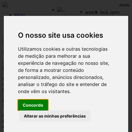
menu
search
lock_open
Início
Profile
Tracks
Playlists
Likes
Canais
Need help?
Sign out
Setores
Contactos
O nosso site usa cookies
Procurar
Utilizamos cookies e outras tecnologias
3
Resultados encontrados para:
bossa nova
de medição para melhorar a sua
Play
experiência de navegação no nosso site,
Bossa Nova
de forma a mostrar conteúdo
/
Bossa Nova
/
personalizado, anúncios direcionados,
Derivado do samba e influência jazz, a bossa nova é um movimento
da música brasileira conhecida internacionalmente. Prova disso é a
analisar o tráfego do site e entender de
garota de Ipanema.
onde vêm os visitantes.
Play
Fine Dining
Concordo
/
Bossa Nova
/
Chill Out
/
Lounge
/
Jazz
/
Nu Sounds
/
Seleção musical que faz as delícias de qualquer “Chef” conceituado.
Alterar as minhas preferências
Proporciona um ambiente acolhedor, numa mistura equilibrada de
sons modernos, sofisticados e muito tranquilos.