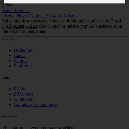
Play
Saudade Brasil
/
Bossa Nova
/
Ambiente
/
World Music
/
Tal como diz a música de Vinícius de Moraes, saudades do Brasil
em Portugal… Selecção da melhor música popular brasileira, num
fiel retrato do país irmão.
Serviços
Destaques
Canais
Setores
Suporte
Links
FAQs
SPAutores
AudioGest
Cognitive Technologies
Subscrever
Pretende subscrever a nossa newsletter?