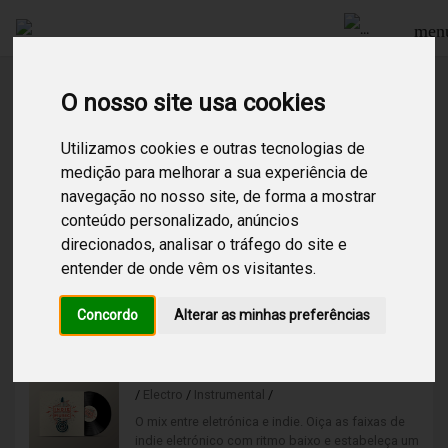
men
O nosso site usa cookies
Procurar
Utilizamos cookies e outras tecnologias de
medição para melhorar a sua experiência de
navegação no nosso site, de forma a mostrar
2
Resultados encontrados para:
indie electronico
conteúdo personalizado, anúncios
direcionados, analisar o tráfego do site e
Indie Electronico High
entender de onde vêm os visitantes.
/
Electro
/
O mix entre eletrónica e indie. Oiça as faixas de
Concordo
Alterar as minhas preferências
indie eletrónico com ritmo alto e estabeleça um
ambiente descontraído e alternativo.
Indie Electronico Low
/
Electro
/
Instrumental
/
O mix entre eletrónica e indie. Oiça as faixas de
indie eletrónico com ritmo baixo e estabeleça um