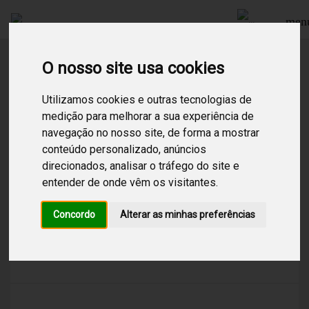
men
O nosso site usa cookies
Procurar
Utilizamos cookies e outras tecnologias de
medição para melhorar a sua experiência de
navegação no nosso site, de forma a mostrar
1
Resultados encontrados para:
neo soul
conteúdo personalizado, anúncios
direcionados, analisar o tráfego do site e
Neo soul
entender de onde vêm os visitantes.
/
Hip Hop
/
Pop
/
Soul
/
Canal com faixas que tem como sua base
Concordo
Alterar as minhas preferências
melódica o soul, mas com incorporamento de
outros estilos como R&B e Black Music.