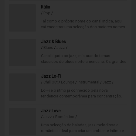
pulsar em cada nota!
Itália
/
Pop
/
Tal como o próprio nome do canal indica, aqui
vai encontrar uma selecção dos maiores nomes
da música italiana, mas bem conhecidos
internacionalmente.
Jazz & Blues
/
Blues
/
Jazz
/
Canal ligado ao jazz, misturando temas
clássicos do blues norte-americano. Os grandes
solistas da história da música jazz, até aos mais
contemporâneos.
Jazz Lo-Fi
/
Chill Out
/
Lounge
/
Instrumental
/
Jazz
/
Lo-Fi é o ritmo já conhecido pela nova
tendência contemporânea para concentração.
Este canal oferece uma
sonoridade maioritariamente instrumental,
Jazz Love
perfeita para um ambiente que se quer mais
/
Jazz
/
Romântico
/
focado e produtivo.
Uma selecção de baladas, jazz melodiosa e
romântica ideal para criar um ambiente íntimo e