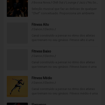
/
Bossa Nova
/
Chill Out
/
Lounge
/
Jazz
/
Nu Sounds
/
Seleção musical que faz as delícias de qualquer
“Chef” conceituado. Proporciona um ambiente
acolhedor, numa mistura equilibrada de sons
modernos, sofisticados e muito tranquilos.
Fitness Alto
/
Dance
/
Electro
/
Canal construído a pensar no ritmo dos atletas
que treinam no seu ginásio. Fitness alto é uma
boa opção musical para as horas de muito
movimento.
Fitness Baixo
/
Dance
/
Electro
/
Canal construído a pensar no ritmo dos atletas
que treinam no seu ginásio. Fitness baixo é uma
boa opção musical para as horas de pouco
movimento.
Fitness Médio
/
Dance
/
Electro
/
Canal construído a pensar no ritmo dos atletas
que treinam no seu ginásio. Fitness médio é uma
boa opção musical para as horas de médio
movimento.
Flamenco