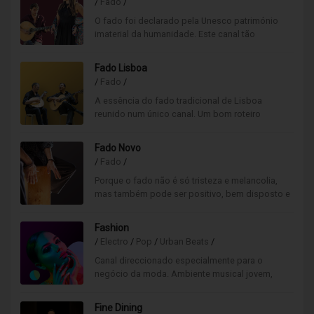
/
Fado
/
O fado foi declarado pela Unesco património
imaterial da humanidade. Este canal tão
português é de todos os canais, o nosso maior
orgulho.
Fado Lisboa
/
Fado
/
A essência do fado tradicional de Lisboa
reunido num único canal. Um bom roteiro
musical que passa por Alfama, Mouraria,
Madragoa, Sé ou Bairro Alto.
Fado Novo
/
Fado
/
Porque o fado não é só tristeza e melancolia,
mas também pode ser positivo, bem disposto e
com sentido de humor. As novas vozes do fado
num só canal.
Fashion
/
Electro
/
Pop
/
Urban Beats
/
Canal direccionado especialmente para o
negócio da moda. Ambiente musical jovem,
sofisticado numa mistura entre o pop-rock,
electro, urban beats.
Fine Dining