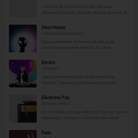
O melhor da música disco das famosas
décadas douradas. Seleção musical que nos dá
uma vontade quase incontrolável de dançar e
viajar no tempo…
Disco House
/
Dance
/
House Music
/
Canal generalista da música de dança de
sonoridade bastante ritmada. As varias
tendências da moderna música de dança 100%
em inglês.
Electro
/
Electro
/
Canal com intensidade média numa linha
futurista. Cantores e produtores juntos no
universo da música eletrónica em busca das
novas tendências.
Electronic Pop
/
Electro
/
Pop
/
As novidades do pop eletrónico com as maiores
referências. Emoção e otimismo num canal!
Fado