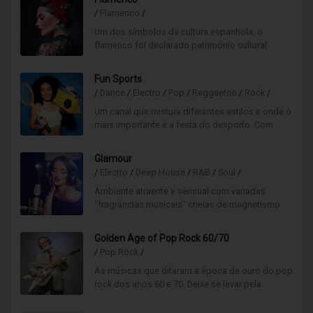
/
Flamenco
/
Um dos símbolos da cultura espanhola, o
flamenco foi declarado património cultural
imaterial da humanidade. Canal com grande
riqueza de várias fusões.
Fun Sports
/
Dance
/
Electro
/
Pop
/
Reggaeton
/
Rock
/
Um canal que mistura diferentes estilos e onde o
mais importante é a festa do desporto. Com
animação garantida para os seus treinos, jogos
e tempos livres, este é o canal que o fará vibrar
Glamour
ao ritmo do desporto!
/
Electro
/
Deep House
/
R&B
/
Soul
/
Ambiente atraente e sensual com variadas
"fragrâncias musicais" cheias de magnetismo.
Ideal para ambientes que se querem luxuosos e
elegantes.
Golden Age of Pop Rock 60/70
/
Pop Rock
/
As músicas que ditaram a época de ouro do pop
rock dos anos 60 e 70. Deixe se levar pela
nostalgia e emoção com as maiores referências
do pop rock.