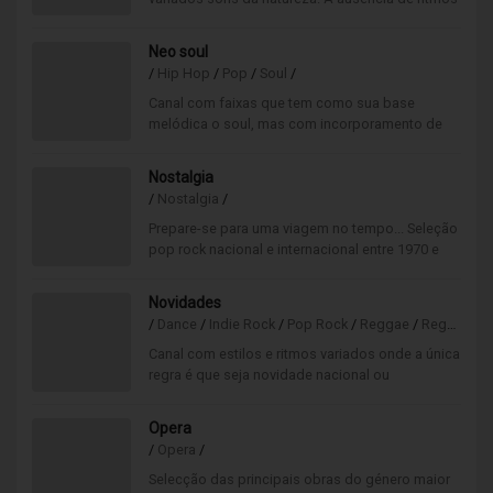
fortes é perfeito para criar momentos zen.
Neo soul
/
Hip Hop
/
Pop
/
Soul
/
Canal com faixas que tem como sua base
melódica o soul, mas com incorporamento de
outros estilos como R&B e Black Music.
Nostalgia
/
Nostalgia
/
Prepare-se para uma viagem no tempo... Seleção
pop rock nacional e internacional entre 1970 e
1999 onde se recorda os maiores hits desta
época.
Novidades
/
Dance
/
Indie Rock
/
Pop Rock
/
Reggae
/
Reggaeton
Canal com estilos e ritmos variados onde a única
regra é que seja novidade nacional ou
internacional. Aqui só tocam músicas novas!
Opera
/
Opera
/
Selecção das principais obras do género maior