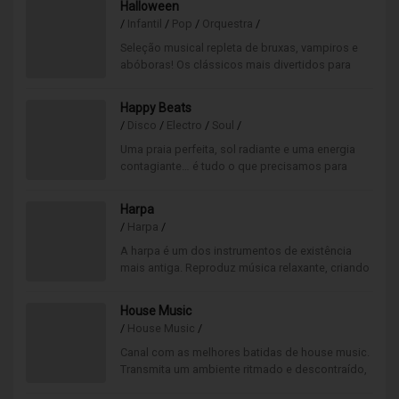
Halloween
/
Infantil
/
Pop
/
Orquestra
/
Seleção musical repleta de bruxas, vampiros e
abóboras! Os clássicos mais divertidos para
abanar o esqueleto numa atmosfera escura e
assustadora.
Happy Beats
/
Disco
/
Electro
/
Soul
/
Uma praia perfeita, sol radiante e uma energia
contagiante… é tudo o que precisamos para
momentos de pura alegria! Neste canal encontra
a música certa para elevar o seu mood e criar
Harpa
boas vibrações. Sonoridade moderna num beat
/
Harpa
/
suave e agradável.
A harpa é um dos instrumentos de existência
mais antiga. Reproduz música relaxante, criando
uma atmosfera musical calma e bastante
requintada.
House Music
/
House Music
/
Canal com as melhores batidas de house music.
Transmita um ambiente ritmado e descontraído,
capaz de iniciar a vontade de dançar.