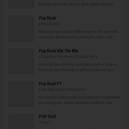
batida e ritmo do House. Uma dupla infalível!
Pop Rock
/
Pop Rock
/
Música pop rock do melhor que se faz em todo
o mundo. Baseado nos principais tops, este
canal oferece um ambiente musical moderno e
bem ritmado.
Pop Rock 60s 70s 80s
/
Country
/
Pop Rock
/
Rock & Roll
/
A era de ouro do pop rock para muitos. Oiça as
músicas que elevaram o género para um dos
mais ouvidos da atualidade.
Pop Rock PT
/
Hip Hop
/
Pop
/
Pop Rock
/
Os maiores êxitos pop rock cantados totalmente
em português. Canal bastante moderno que
mistura vários ritmos e intensidades.
POP Soft
/
Pop
/