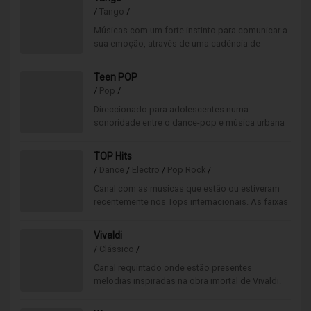
/
Tango
/
Músicas com um forte instinto para comunicar a
sua emoção, através de uma cadência de
movimento, música e poesia, aspectos
inseparáveis do seu abraço.
Teen POP
/
Pop
/
Direccionado para adolescentes numa
sonoridade entre o dance-pop e música urbana
contemporânea. Os cantores favoritos da
juventude estão todos aqui.
TOP Hits
/
Dance
/
Electro
/
Pop Rock
/
Canal com as musicas que estão ou estiveram
recentemente nos Tops internacionais. As faixas
mais procuradas em Portugal e no mundo tocam
aqui.
Vivaldi
/
Clássico
/
Canal requintado onde estão presentes
melodias inspiradas na obra imortal de Vivaldi.
Ambiente maioritariamente instrumental com
maior destaque para o violino.