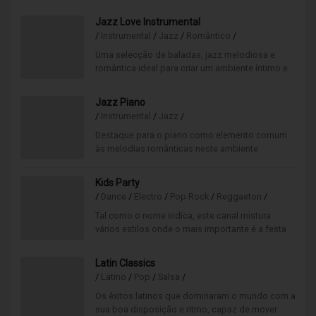
descontraído, emocional e bastante requintado.
Jazz Love Instrumental
/
Instrumental
/
Jazz
/
Romântico
/
Uma selecção de baladas, jazz melodiosa e
romântica ideal para criar um ambiente íntimo e
descontraído, emocional e bastante requintado.
Jazz Piano
/
Instrumental
/
Jazz
/
Destaque para o piano como elemento comum
às melodias românticas neste ambiente
requintado. Direccionado a um público mais
elitista e especializado.
Kids Party
/
Dance
/
Electro
/
Pop Rock
/
Reggaeton
/
Tal como o nome indica, este canal mistura
vários estilos onde o mais importante é a festa
dos mais pequenos. Dançar, cantar e pular até
esgotar todas as energias!
Latin Classics
/
Latino
/
Pop
/
Salsa
/
Os êxitos latinos que dominaram o mundo com a
sua boa disposição e ritmo, capaz de mover