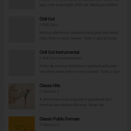
jazz com inspiração chill-out. Ideal para definir
um ambiente agradável e bastante sofisticado.
Chill Out
/
Chill Out
/
Música eletrônica caracterizada pelo seu ritmo
mais lento e sons suaves. Tudo o que precisa
para um ambiente relaxante e moderno está aqui.
Chill Out Instrumental
/
Chill Out
/
Instrumental
/
Estilo de música eletrônica caracterizada pelo
seu ritmo mais lento e sons suaves. Tudo o que
precisa para um ambiente relaxante e moderno
está aqui.
Classic Hits
/
Clássico
/
A atmosfera mais popular e agradável dos
imortais da música clássica. Obras de
compositores que abrange os períodos mais
importantes desta música.
Classic Public Domain
/
Clássico
/