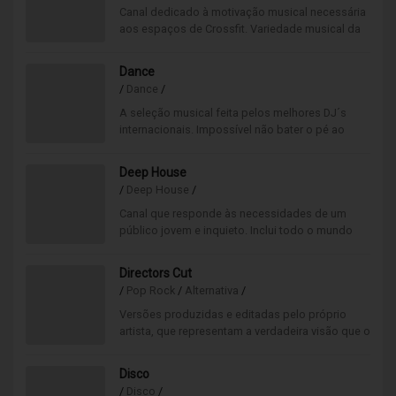
Canal dedicado à motivação musical necessária
aos espaços de Crossfit. Variedade musical da
pesada: hard rock, dubstep, hip hop e rock
alternativo.
Dance
/
Dance
/
A seleção musical feita pelos melhores DJ´s
internacionais. Impossível não bater o pé ao
ritmo deste poderoso canal. Ideal para
ambientes mais jovens.
Deep House
/
Deep House
/
Canal que responde às necessidades de um
público jovem e inquieto. Inclui todo o mundo
eletrónico atual que se estende até à house
music.
Directors Cut
/
Pop Rock
/
Alternativa
/
Versões produzidas e editadas pelo próprio
artista, que representam a verdadeira visão que o
autor pretendia para a sua obra, diferentes da
visão de sua editora.
Disco
/
Disco
/