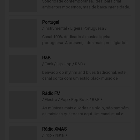
Sonoridade contemporânea, ideal para criar
ambientes modernos, mas de baixa intensidade.
Seleção musical rigorosa, adequada
para espaços no tempo que se querem
Portugal
tranquilos.
/
Instrumental
/
Ligeira Portuguesa
/
Canal 100% dedicado à música ligeira
portuguesa. A presença dos mais prestigiados
artistas nacionais num clima tranquilo e bastante
sofisticado.
R&B
/
Funk
/
Hip Hop
/
R&B
/
Derivado do rhythm and blues tradicional, este
canal conta com um estilo black music de
produção eletrônica, misturando ainda o funk e
hip hop.
Rádio FM
/
Electro
/
Pop
/
Pop Rock
/
R&B
/
As músicas mais ouvidas na rádio, são também
as músicas que tocam aqui. Um canal atual e
moderno, onde o principal foco está nos
sucessos pop rock.
Rádio XMAS
/
Pop
/
Natal
/