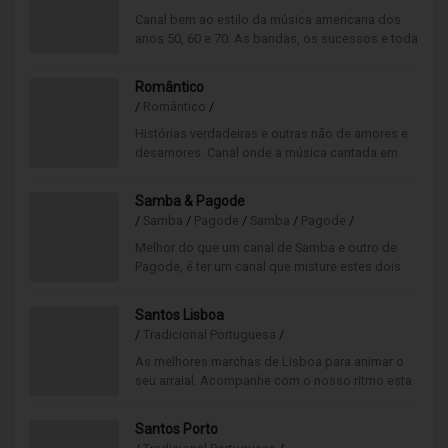
Um crescimento gradual, que termina no grande
Canal bem ao estilo da música americana dos
dia festivo que é o Natal, com músicas natalícias
anos 50, 60 e 70. As bandas, os sucessos e toda
que não ultrapassam 50% do repertório.
a história do rock’n’roll contada musicalmente
num só canal.
A partir de 26 de dezembro e até ao início de
Romântico
janeiro dar-se-á uma transição suave para o fim
/
Romântico
/
da época festiva, com cerca de 25% de músicas
Histórias verdadeiras e outras não de amores e
natalícias.
desamores. Canal onde a música cantada em
Caso já tenha solicitado esta canal, mude de
português está bem presente, lado a lado com
forma simples diretamente na sua box Cognitive
as mais conhecidas baladas internacionais.
Music ou, caso ainda não tenha solicitado a sua
Samba & Pagode
disponibilização, entre em contato connosco
/
Samba
/
Pagode
/
Samba
/
Pagode
/
para que possamos disponibilizar o canal Rádio
Melhor do que um canal de Samba e outro de
XMAS no seu serviço de música.
Pagode, é ter um canal que misture estes dois
gêneros. Folia e diversão garantida!
Santos Lisboa
/
Tradicional Portuguesa
/
As melhores marchas de Lisboa para animar o
seu arraial. Acompanhe com o nosso ritmo esta
tradição tão portuguesa
como os santos populares.
Santos Porto