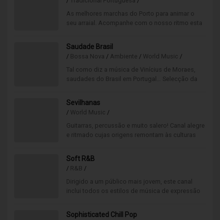
/
Tradicional Portuguesa
/
As melhores marchas do Porto para animar o
seu arraial. Acompanhe com o nosso ritmo esta
tradição tão portuguesa
como os santos populares.
Saudade Brasil
/
Bossa Nova
/
Ambiente
/
World Music
/
Tal como diz a música de Vinícius de Moraes,
saudades do Brasil em Portugal… Selecção da
melhor música popular brasileira, num fiel retrato
do país irmão.
Sevilhanas
/
World Music
/
Guitarras, percussão e muito salero! Canal alegre
e ritmado cujas origens remontam às culturas
cigana e mourisca, com influência árabe e
judaica.
Soft R&B
/
R&B
/
Dirigido a um público mais jovem, este canal
inclui todos os estilos de música de expressão
urbana, principalmente anglo-americana. Soft é a
palavra-chave.
Sophisticated Chill Pop