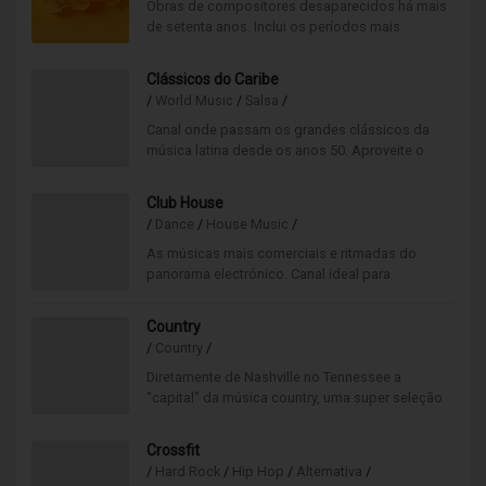
Obras de compositores desaparecidos há mais
de setenta anos. Inclui os períodos mais
importantes da música clássica e grandes
ícones deste tempo.
Clássicos do Caribe
/
World Music
/
Salsa
/
Canal onde passam os grandes clássicos da
música latina desde os anos 50. Aproveite o
ritmo festivo e descontraído e anime qualquer
ocasião!
Club House
/
Dance
/
House Music
/
As músicas mais comerciais e ritmadas do
panorama electrónico. Canal ideal para
ambientes mais festivos. Levante o som e
desfrute desta super selecção.
Country
/
Country
/
Diretamente de Nashville no Tennessee a
"capital" da música country, uma super seleção
musical feita a pensar nos apreciadores deste
estilo musical.
Crossfit
/
Hard Rock
/
Hip Hop
/
Alternativa
/