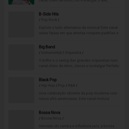
canal cheio de ritmo, cor e energia! O axé,
nascido no coração do
Carnaval de Salvador, transforma qualquer
B-Side Hits
espaço numa celebração vibrante, repleta de
/
Pop Rock
/
boa disposição e sabor tropical.
Explore o lado alternativo da música! Este canal
reúne faixas em que artistas rompem padrões e
revelam novas facetas criativas.
Uma seleção autêntica, surpreendente e
Big Band
moderna que dá personalidade e atitude ao seu
/
Instrumental
/
Orquestra
/
ambiente.
O brilho e o swing das grandes orquestras num
canal cheio de ritmo, classe e nostalgia! Perfeito
para criar
ambientes glamorosos, festivos e elegantes,
Black Pop
ideais para eventos, restaurantes ou espaços de
/
Hip Hop
/
Pop
/
R&B
/
alto entusiasmo.
Uma celebração vibrante da pop moderna com
raízes afro‑americanas. Este canal mistura
groove, alma e estilo,
criando uma experiência sonora dinâmica e
Bossa Nova
cheia de atitude. Ideal para dar energia e
/
Bossa Nova
/
sofisticação ao seu espaço.
Derivado do samba e influência jazz, a bossa