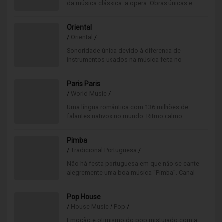
da música clássica: a opera. Obras únicas e
completas dos grandes compositores, solistas
e orquestras.
Oriental
/
Oriental
/
Sonoridade única devido à diferença de
instrumentos usados na música feita no
ocidente. Canal relaxante, ideal para acalmar a
mente e o corpo.
Paris Paris
/
World Music
/
Uma língua romântica com 136 milhões de
falantes nativos no mundo. Ritmo calmo
interpretado pelos cantores mais conceituados
em frança.
Pimba
/
Tradicional Portuguesa
/
Não há festa portuguesa em que não se cante
alegremente uma boa música “Pimba”. Canal
muito divertido onde os refrões são cantados
do princípio ao fim!
Pop House
/
House Music
/
Pop
/
Emoção e otimismo do pop misturado com a