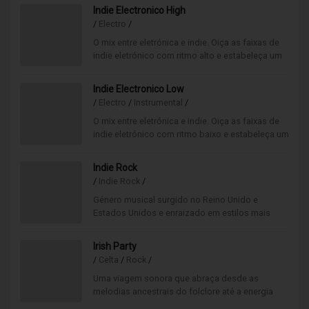
Indie Electronico High
/
Electro
/
O mix entre eletrónica e indie. Oiça as faixas de
indie eletrónico com ritmo alto e estabeleça um
ambiente descontraído e alternativo.
Indie Electronico Low
/
Electro
/
Instrumental
/
O mix entre eletrónica e indie. Oiça as faixas de
indie eletrónico com ritmo baixo e estabeleça um
ambiente descontraído e alternativo.
Indie Rock
/
Indie Rock
/
Género musical surgido no Reino Unido e
Estados Unidos e enraizado em estilos mais
antigos, como o rock alternativo, pós-punk e new
wave.
Irish Party
/
Celta
/
Rock
/
Uma viagem sonora que abraça desde as
melodias ancestrais do folclore até a energia
contagiante do rock. Sinta o coração da Irlanda