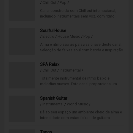
/
Chill Out
/
Pop
/
Canal construído com Chill out internacional,
incluindo instrumentais sem voz, com ritmo
baixo e estrutura eletrônica. Boa aposta para
quem deseja sofisticação.
Soulful House
/
Electro
/
House Music
/
Pop
/
Alma e ritmo são as palavras chave deste canal.
Selecção de faixas soul com batida e inspiração
house.
SPA Relax
/
Chill Out
/
Instrumental
/
Totalmente instrumental de ritmo baixo e
melodias suaves. Este canal proporciona um
ambiente de bem-estar, ideal para recarregar
baterias.
Spanish Guitar
/
Instrumental
/
World Music
/
Dê ao seu espaço um ambiente cheio de alma e
intensidade com estas faixas de guitarra
espanhola, interpretadas pelos melhores nomes
desta categoria.
Tango