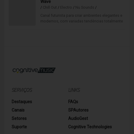
Wave
/
Chill Out
/
Electro
/
Nu Sounds
/
Canal futurista para criar ambientes elegantes e
modernos, com variadas tendências totalmente
"fora da caixa". Uma mistura de sons
alternativos.
SERVIÇOS
LINKS
Destaques
FAQs
Canais
SPAutores
Setores
AudioGest
Suporte
Cognitive Technologies