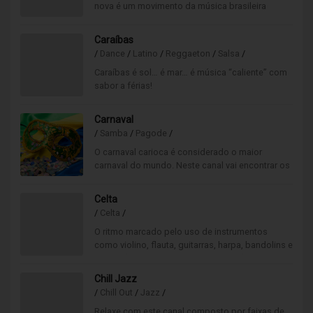
nova é um movimento da música brasileira
conhecida internacionalmente. Prova disso é a
garota de Ipanema.
Caraíbas
/
Dance
/
Latino
/
Reggaeton
/
Salsa
/
Caraíbas é sol… é mar… é música “caliente” com
sabor a férias!
As boas vibrações vindas do outro lado do
atlântico juntas num só canal.
Carnaval
/
Samba
/
Pagode
/
O carnaval carioca é considerado o maior
carnaval do mundo. Neste canal vai encontrar os
clássicos das escolas de samba, blocos e
bandas de rua.
Celta
/
Celta
/
O ritmo marcado pelo uso de instrumentos
como violino, flauta, guitarras, harpa, bandolins e
acordeões. Canal ideal para animação de feiras
medievais.
Chill Jazz
/
Chill Out
/
Jazz
/
Relaxe com este canal composto por faixas de