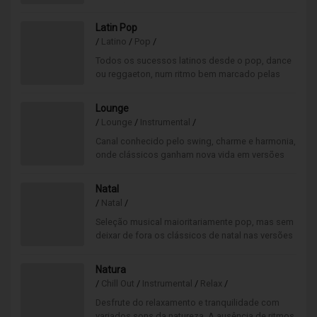
multidões ou de iniciar qualquer festa.
Latin Pop
/
Latino
/
Pop
/
Todos os sucessos latinos desde o pop, dance
ou reggaeton, num ritmo bem marcado pelas
influências latino-americanas. Ambiente musical
"muy caliente“.
Lounge
/
Lounge
/
Instrumental
/
Canal conhecido pelo swing, charme e harmonia,
onde clássicos ganham nova vida em versões
modernas e elegantes. Uma fusão relaxante de
ritmo easy listening que convida a desfrutar cada
Natal
momento com leveza, estilo e uma atmosfera
/
Natal
/
irresistivelmente acolhedora.
Seleção musical maioritariamente pop, mas sem
deixar de fora os clássicos de natal nas versões
mais modernas. O melhor desta época num só
canal.
Natura
/
Chill Out
/
Instrumental
/
Relax
/
Desfrute do relaxamento e tranquilidade com
variados sons da natureza. A ausência de ritmos