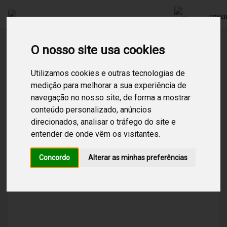
men
O nosso site usa cookies
Procurar
Utilizamos cookies e outras tecnologias de
medição para melhorar a sua experiência de
navegação no nosso site, de forma a mostrar
1
Resultados encontrados para:
Atmosfera
conteúdo personalizado, anúncios
direcionados, analisar o tráfego do site e
Atmosfera
entender de onde vêm os visitantes.
/
Chill Out
/
Lounge
/
Instrumental
/
Sofisticado e envolvente, este canal mistura
Concordo
Alterar as minhas preferências
sonoridades eletrónicas suaves com influências
futuristas, criando paisagens
sonoras únicas. Ideal para espaços que
valorizam conforto, design e uma atmosfera
moderna e relaxante.