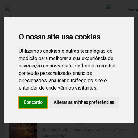
men
O nosso site usa cookies
Procurar
Utilizamos cookies e outras tecnologias de
medição para melhorar a sua experiência de
7
Resultados encontrados para:
ba
navegação no nosso site, de forma a mostrar
conteúdo personalizado, anúncios
direcionados, analisar o tráfego do site e
Big Band
/
Instrumental
/
Orquestra
/
entender de onde vêm os visitantes.
O brilho e o swing das grandes orquestras num
canal cheio de ritmo, classe e nostalgia! Perfeito
Concordo
Alterar as minhas preferências
para criar
ambientes glamorosos, festivos e elegantes,
Caraíbas
ideais para eventos, restaurantes ou espaços de
/
Dance
/
Latino
/
Reggaeton
/
Salsa
/
alto entusiasmo.
Caraíbas é sol… é mar… é música “caliente” com
sabor a férias!