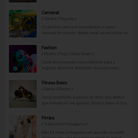
As boas vibrações vindas do outro lado do
atlântico juntas num só canal.
Carnaval
/
Samba
/
Pagode
/
O carnaval carioca é considerado o maior
carnaval do mundo. Neste canal vai encontrar os
clássicos das escolas de samba, blocos e
bandas de rua.
Fashion
/
Electro
/
Pop
/
Urban Beats
/
Canal direccionado especialmente para o
negócio da moda. Ambiente musical jovem,
sofisticado numa mistura entre o pop-rock,
electro, urban beats.
Fitness Baixo
/
Dance
/
Electro
/
Canal construído a pensar no ritmo dos atletas
que treinam no seu ginásio. Fitness baixo é uma
boa opção musical para as horas de pouco
movimento.
Pimba
/
Tradicional Portuguesa
/
Não há festa portuguesa em que não se cante