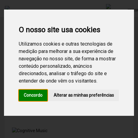
men
O nosso site usa cookies
Procurar
Utilizamos cookies e outras tecnologias de
medição para melhorar a sua experiência de
navegação no nosso site, de forma a mostrar
conteúdo personalizado, anúncios
Sem resultados!
Não foram encontrados resultados para
direcionados, analisar o tráfego do site e
kizomba! Tente pesquisar por outros termos.
entender de onde vêm os visitantes.
Concordo
Alterar as minhas preferências