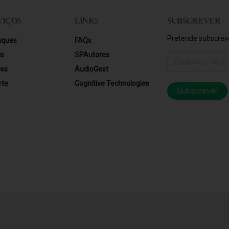
VIÇOS
LINKS
SUBSCREVER
Pretende subscreve
aques
FAQs
is
SPAutores
res
AudioGest
rte
Cognitive Technologies
Subscrever