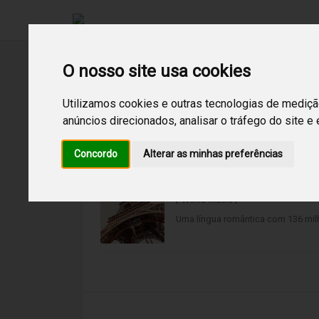
O nosso site usa cookies
Utilizamos cookies e outras tecnologias de mediçã
anúncios direcionados, analisar o tráfego do site e
1
Resultados encontrados para:
paris
Concordo
Alterar as minhas preferências
Paris Paris
/
World Music
/
Uma língua romântica com 136 mil