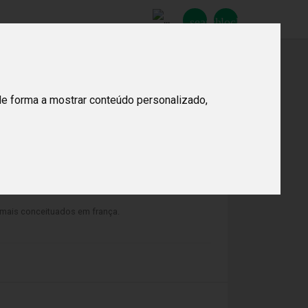
search
lock_open
Procurar
de forma a mostrar conteúdo personalizado,
 mais conceituados em frança.