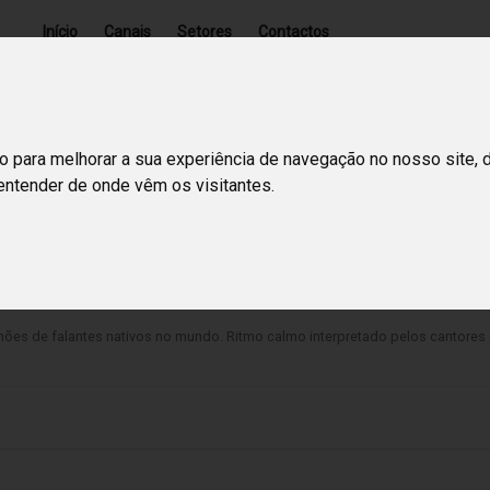
Início
Canais
Setores
Contactos
o para melhorar a sua experiência de navegação no nosso site, 
 entender de onde vêm os visitantes.
hões de falantes nativos no mundo. Ritmo calmo interpretado pelos cantores