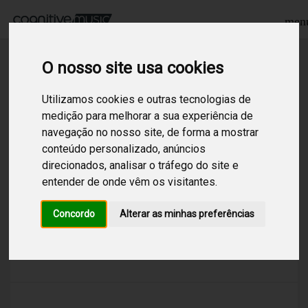
men
O nosso site usa cookies
Procurar
Utilizamos cookies e outras tecnologias de
medição para melhorar a sua experiência de
navegação no nosso site, de forma a mostrar
1
Resultados encontrados para:
sophisti
conteúdo personalizado, anúncios
direcionados, analisar o tráfego do site e
Sophisticated Chill Pop
entender de onde vêm os visitantes.
/
Chill Out
/
Pop
/
Canal construído com Chill out internacional,
Concordo
Alterar as minhas preferências
incluindo instrumentais sem voz, com ritmo
baixo e estrutura eletrônica. Boa aposta para
quem deseja sofisticação.