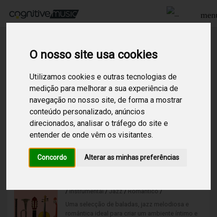
men
O nosso site usa cookies
Procurar
Utilizamos cookies e outras tecnologias de
medição para melhorar a sua experiência de
navegação no nosso site, de forma a mostrar
5
Resultados encontrados para:
romantico
conteúdo personalizado, anúncios
direcionados, analisar o tráfego do site e
Jazz Love
entender de onde vêm os visitantes.
/
Jazz
/
Romântico
/
Uma selecção de baladas, jazz melodiosa e
Concordo
Alterar as minhas preferências
romântica ideal para criar um ambiente íntimo e
descontraído, emocional e bastante requintado.
Jazz Love Instrumental
/
Instrumental
/
Jazz
/
Romântico
/
Uma selecção de baladas, jazz melodiosa e
romântica ideal para criar um ambiente íntimo e