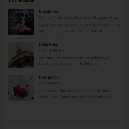
descontraído, emocional e bastante requintado.
Novidades
/
Dance
/
Indie Rock
/
Pop Rock
/
Reggae
/
Reggaeton
Canal com estilos e ritmos variados onde a única
regra é que seja novidade nacional ou
internacional. Aqui só tocam músicas novas!
Paris Paris
/
World Music
/
Uma língua romântica com 136 milhões de
falantes nativos no mundo. Ritmo calmo
interpretado pelos cantores mais conceituados
em frança.
Romântico
/
Romântico
/
Histórias verdadeiras e outras não de amores e
desamores. Canal onde a música cantada em
português está bem presente, lado a lado com
as mais conhecidas baladas internacionais.